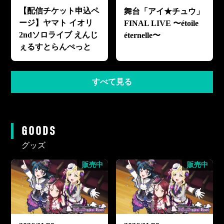
【配信チケット申込ペ
舞台「アイ★チュウ」
ージ】ヤマト イオリ
FINAL LIVE 〜étoile
2ndソロライブ えんじ
éternelle〜
ぇるすとらんぺっと
すべて見る
GOODS
グッズ
販売中
販売中