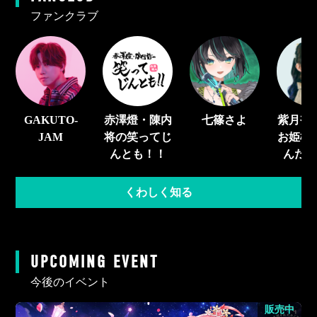
ファンクラブ
GAKUTO-
赤澤燈・陳内
七篠さよ
紫月杏
JAM
将の笑ってじ
お姫様
んとも！！
んだ
くわしく知る
UPCOMING EVENT
今後のイベント
販売中