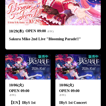
OPEN
09:00
10/29(木)
(
UTC
)
Sakura Miko 2nd Live "Blooming Parade!!"
販売中
販売中
10/06(火)
10/06(火)
OPEN
09:00
OPEN
09:00
(
UTC
)
(
UTC
)
【EN】IRyS 1st
IRyS 1st Concert