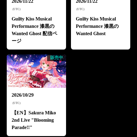
2026/11/22
2026/11/22
(
UTC
)
(
UTC
)
Guilty Kiss Musical
Guilty Kiss Musical
Performance 漆黒の
Performance 漆黒の
Wanted Ghost 配信ペ
Wanted Ghost
ージ
販売中
2026/10/29
(
UTC
)
【EN】Sakura Miko
2nd Live "Blooming
Parade!!"