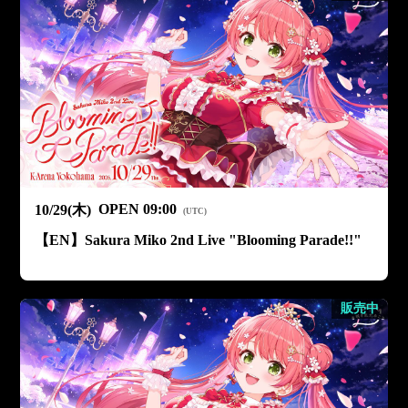
OPEN
09:00
10/29(木)
(
UTC
)
【EN】Sakura Miko 2nd Live "Blooming Parade!!"
販売中