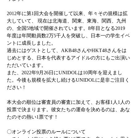
2012年に第1回⼤会を開催して以来、年々その規模は拡
⼤していて、 現在は北海道、関東、東海、関西、九州
の、全国5地域で開催されています。8年目となる2019
年度は年間動員数2万5千⼈を突破し、⽇本⼀の学⽣イベ
ントに成長しました。
過去にはゲストとして、AKB48さんやHKT48さんをは
じめとする、日本を代表するアイドルの方にもご出演い
ただいています。
また、2022年9月26日にUNIDOLは10周年を迎えまし
た。今後も規模を拡大し続けるUNIDOLに是非ご注目く
ださい！
本大会の順位は審査員の審査に加えて、お客様1人1人の
投票で決まります。彼女たちの運命を決めるのは、あな
たのその熱い1票です！
〇オンライン投票のルールについて