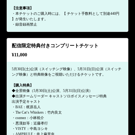
【注意事項】
・本チケットのご購入時には、【 チケット手数料として別途440円
】が発生いたします。
・録音録画禁止
配信限定特典付きコンプリートチケット
¥
11,000
5月30日(土)公演（スイッチング映像）、5月31日(日)公演（スイッチ
ング映像）と特典映像をご視聴いただけるチケットです。
【購入特典】
◆全景映像（5月30日(土)公演、5月31日(日)公演）
◆出演チームリーダー キャストソロボイスメッセージ特典
出演予定キャスト
・BAE：梶原岳人
・The Cat‘s Whiskers：竹内良太
・cozmez：小林裕介
・悪漢奴等：近藤孝行
・VISTY：中島ヨシキ
・AMPRULE：井上麻里奈