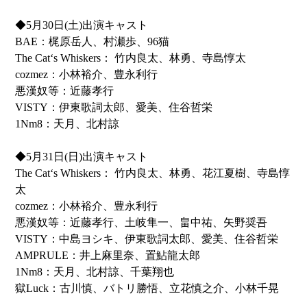
◆5月30日(土)出演キャスト
BAE：梶原岳人、村瀬歩、96猫
The Cat‘s Whiskers： 竹内良太、林勇、寺島惇太
cozmez：小林裕介、豊永利行
悪漢奴等：近藤孝行
VISTY：伊東歌詞太郎、愛美、住谷哲栄
1Nm8：天月、北村諒
◆5月31日(日)出演キャスト
The Cat‘s Whiskers： 竹内良太、林勇、花江夏樹、寺島惇
太
cozmez：小林裕介、豊永利行
悪漢奴等：近藤孝行、土岐隼一、畠中祐、矢野奨吾
VISTY：中島ヨシキ、伊東歌詞太郎、愛美、住谷哲栄
AMPRULE：井上麻里奈、置鮎龍太郎
1Nm8：天月、北村諒、千葉翔也
獄Luck：古川慎、バトリ勝悟、立花慎之介、小林千晃