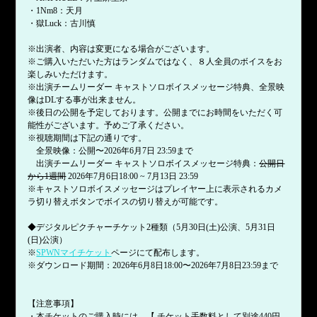
・1Nm8：天月
・獄Luck：古川慎
※出演者、内容は変更になる場合がございます。
※ご購入いただいた方はランダムではなく、８人全員のボイスをお
楽しみいただけます。
※出演チームリーダー キャストソロボイスメッセージ特典、全景映
像はDLする事が出来ません。
※後日の公開を予定しております。公開までにお時間をいただく可
能性がございます。予めご了承ください。
※視聴期間は下記の通りです。
全景映像：公開〜2026年6月7日 23:59まで
出演チームリーダー キャストソロボイスメッセージ特典：
公開日
から1週間
2026年7月6日18:00 ~ 7月13日 23:59
※キャストソロボイスメッセージはプレイヤー上に表示されるカメ
ラ切り替えボタンでボイスの切り替えが可能です。
◆デジタルピクチャーチケット2種類（5月30日(土)公演、5月31日
(日)公演）
※
SPWNマイチケット
ページにて配布します。
※ダウンロード期間：2026年6月8日18:00〜2026年7月8日23:59まで
【注意事項】
・本チケットのご購入時には、【 チケット手数料として別途440円