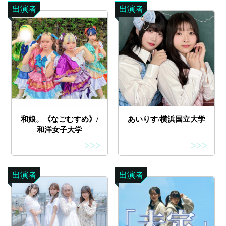
出演者
出演者
和娘。《なごむすめ》/
あいりす/横浜国立大学
和洋女子大学
>>>
>>>
出演者
出演者