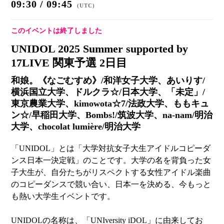
09:30 / 09:45
(
UTC
)
このイベントは終了しました
UNIDOL 2025 Summer supported by
17LIVE 関東予選 2日目
和娘。《なごむすめ》/和洋女子大学、あいりす/
横浜国立大学、ドルクラ☆/日本大学、「未定」/
東京農業大学、kimowota☆7/法政大学、ももキュ
ン☆/早稲田大学、Bombs!/筑波大学、na-nam/明治
大学、chocolat lumière/明治大学
「UNIDOL」とは「大学対抗女子大生アイドルコピーダ
ンス日本一決定戦」のことです。大学の名を背負った女
子大生が、自分たちがリスペクトする女性アイドル楽曲
のコピーダンスで競い合い、日本一を決める、今もっと
も熱い⼤学⽣イベントです。
UNIDOLの名称は、「UNIversity iDOL」に由来してお