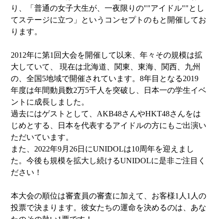
り、「普通の⼥⼦⼤⽣が、一夜限りの""アイドル""とし
てステージに⽴つ」というコンセプトのもと開催してお
ります。
2012年に第1回⼤会を開催して以来、年々その規模は拡
⼤していて、 現在は北海道、関東、東海、関西、九州
の、全国5地域で開催されています。8年目となる2019
年度は年間動員数2万5千⼈を突破し、⽇本⼀の学⽣イベ
ントに成長しました。
過去にはゲストとして、AKB48さんやHKT48さんをは
じめとする、日本を代表するアイドルの方にもご出演い
ただいています。
また、2022年9月26日にUNIDOLは10周年を迎えまし
た。今後も規模を拡大し続けるUNIDOLに是非ご注目く
ださい！
本大会の順位は審査員の審査に加えて、お客様1人1人の
投票で決まります。彼女たちの運命を決めるのは、あな