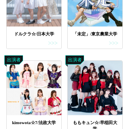
ドルクラ☆/日本大学
「未定」/東京農業大学
>>>
>>>
出演者
出演者
kimowota☆7/法政大学
ももキュン☆/早稲田大
学