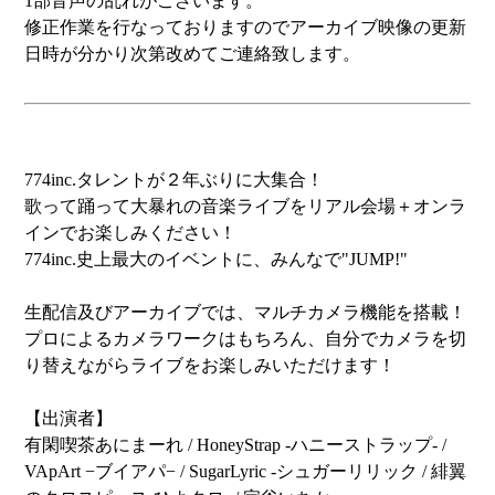
1部音声の乱れがございます。
修正作業を行なっておりますのでアーカイブ映像の更新
日時が分かり次第改めてご連絡致します。
774inc.タレントが２年ぶりに大集合！
歌って踊って大暴れの音楽ライブをリアル会場＋オンラ
インでお楽しみください！
774inc.史上最大のイベントに、みんなで"JUMP!"
生配信及びアーカイブでは、マルチカメラ機能を搭載！
プロによるカメラワークはもちろん、自分でカメラを切
り替えながらライブをお楽しみいただけます！
【出演者】
有閑喫茶あにまーれ / HoneyStrap -ハニーストラップ- /
VApArt −ブイアパ− / SugarLyric -シュガーリリック / 緋翼