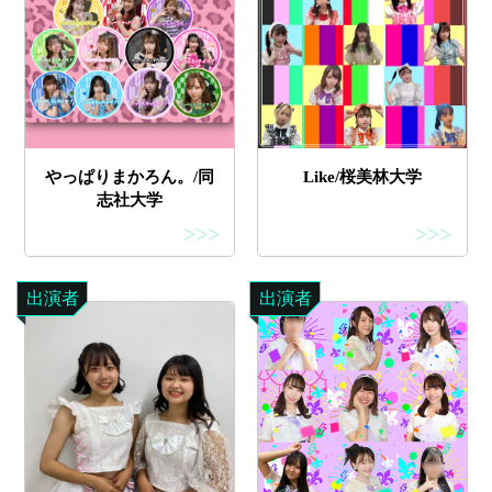
やっぱりまかろん。/同
Like/桜美林大学
志社大学
>>>
>>>
出演者
出演者