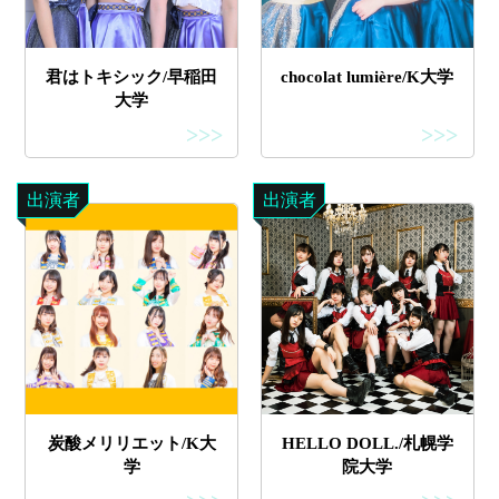
君はトキシック/早稲田
chocolat lumière/K大学
大学
>>>
>>>
出演者
出演者
炭酸メリリエット/K大
HELLO DOLL./札幌学
学
院大学