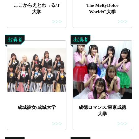
ここからえとわ→る/T
The MeltyDolce
大学
World/C大学
>>>
>>>
出演者
出演者
成城彼女/成城大学
成徳ロマンス/東京成徳
大学
>>>
>>>