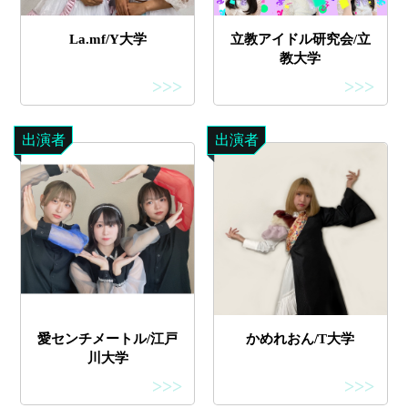
La.mf/Y大学
立教アイドル研究会/立
教大学
>>>
>>>
出演者
出演者
愛センチメートル/江戸
かめれおん/T大学
川大学
>>>
>>>