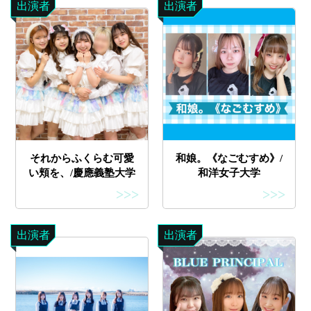
出演者
出演者
それからふくらむ可愛
和娘。《なごむすめ》/
い頬を、/慶應義塾大学
和洋女子大学
>>>
>>>
出演者
出演者