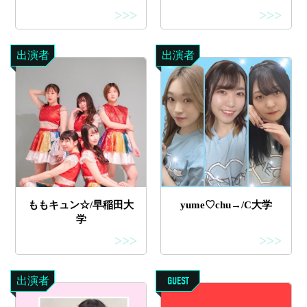
>>>
>>>
出演者
出演者
ももキュン☆/早稲田大
yume♡chu→/C大学
学
>>>
>>>
出演者
GUEST