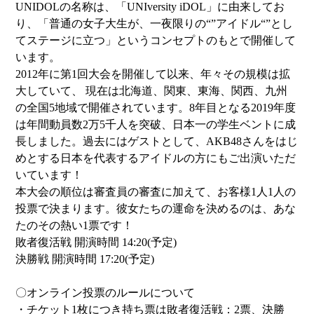
UNIDOLの名称は、「UNIversity iDOL」に由来してお
り、「普通の女子大生が、一夜限りの“”アイドル“”とし
てステージに立つ」というコンセプトのもとで開催して
います。
2012年に第1回大会を開催して以来、年々その規模は拡
大していて、 現在は北海道、関東、東海、関西、九州
の全国5地域で開催されています。8年目となる2019年度
は年間動員数2万5千人を突破、日本一の学生ベントに成
長しました。過去にはゲストとして、AKB48さんをはじ
めとする日本を代表するアイドルの方にもご出演いただ
いています！
本大会の順位は審査員の審査に加えて、お客様1人1人の
投票で決まります。彼女たちの運命を決めるのは、あな
たのその熱い1票です！
敗者復活戦 開演時間 14:20(予定)
決勝戦 開演時間 17:20(予定)
〇オンライン投票のルールについて
・チケット1枚につき持ち票は敗者復活戦：2票、決勝