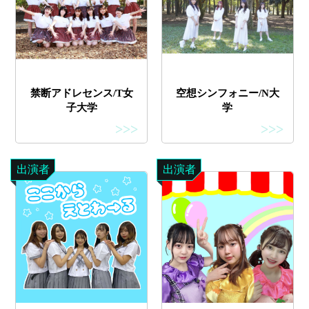
禁断アドレセンス/T女
空想シンフォニー/N大
子大学
学
>>>
>>>
出演者
出演者