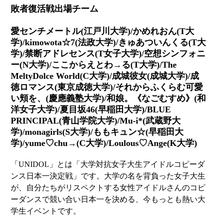
敗者復活戦出場チーム
愛センチメートル(江戸川大学)/かめれおん(T大
学)/kimowota☆7(法政大学)/きゅあついんくる(T大
学)/禁断アドレセンス(T女子大学)/空想シンフォニ
ー(N大学)/ここからえとわ→る(T大学)/The
MeltyDolce World(C大学)/成城彼女(成城大学)/成
徳ロマンス(東京成徳大学)/それからふくらむ可愛
い頬を、(慶應義塾大学)/和娘。《なごむすめ》(和
洋女子大学)/夏目坂46(早稲田大学)/BLUE
PRINCIPAL(青山学院大学)/Mu-i*(武蔵野大
学)/monagirls(S大学)/ももキュン☆(早稲田大
学)/yume♡chu→(C大学)/Loulous♡Ange(K大学)
「UNIDOL」とは「大学対抗女子大生アイドルコピーダ
ンス日本一決定戦」です。大学の名を背負った女子大生
が、自分たちがリスペクトする女性アイドルさんのコピ
ーダンスで競い合い日本一を決める、今もっとも熱い大
学生イベントです。