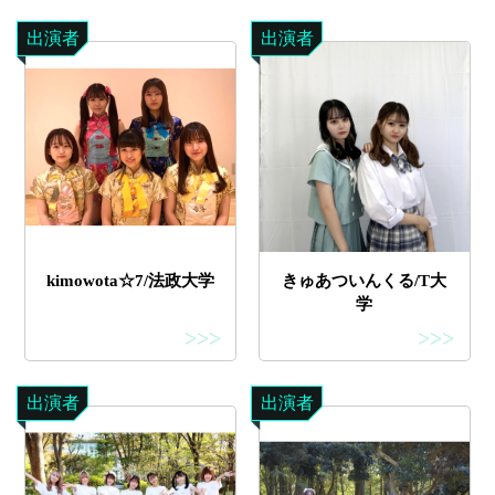
出演者
出演者
kimowota☆7/法政大学
きゅあついんくる/T大
学
>>>
>>>
出演者
出演者