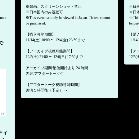
※録画、スクリーンショット禁止
※録
※日本国内のみ視聴可
※日
annot
※This event can only be viewed in Japan. Tickets cannot
※This 
be purchased.
be pur
【購入可能期間】
【購
11/14(土) 10:00 〜 12/4(金) 23:59まで
11/14
まで
【アーカイブ視聴可能期間】
【ア
12/5(土) 21:00 〜 12/6(日) 17:59まで
12/5(
アーカイブ期間:配信開始より 24 時間
内容:アフタートーク付
【アフタートーク視聴可能時間】
終演１時間後（予定） 〜
スティ