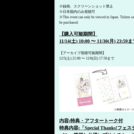
※録画、スクリーンショット禁止
※日本国内のみ視聴可
※This event can only be viewed in Japan. Tickets c
be purchased.
【購入可能期間】
11/14(土) 10:00 〜 11/30(月) 23:59
【アーカイブ視聴可能期間】
12/5(土) 21:00 〜 12/6(日) 17:59まで
内容:特典・アフタートーク付
特典内容:「Special Thanks!フェ