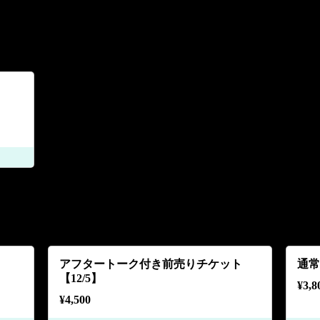
アフタートーク付き前売りチケット
通常
【12/5】
¥
3,8
¥
4,500