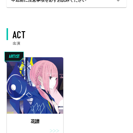
申込前に注意事項を必ずお読みください
ACT
出演
ARTIST
花譜
>>>